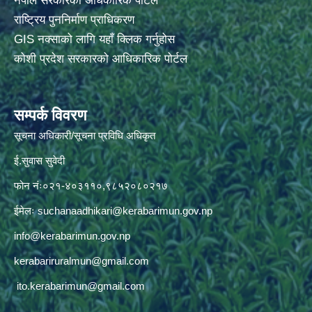
नेपाल सरकारको अधिकारिक पोर्टल
राष्ट्रिय पुननिर्माण प्राधिकरण
GIS नक्साको लागि यहाँ क्लिक गर्नुहोस
कोशी प्रदेश सरकारको आधिकारिक पोर्टल
सम्पर्क विवरण
सूचना अधिकारी/सूचना प्रविधि अधिकृत
ई.सुवास सुवेदी
फोन नंः०२१-४०३११०,९८५२०८०२१७
ईमेलः
suchanaadhikari@kerabarimun.gov.np
info@kerabarimun.gov.np
kerabariruralmun@gmail.com
ito.kerabarimun@gmail.com