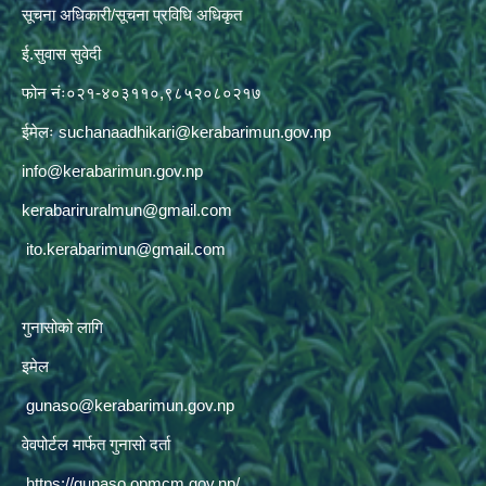
सूचना अधिकारी/सूचना प्रविधि अधिकृत
ई.सुवास सुवेदी
फोन नंः०२१-४०३११०,९८५२०८०२१७
ईमेलः
suchanaadhikari@kerabarimun.gov.np
info@kerabarimun.gov.np
kerabariruralmun@gmail.com
ito.kerabarimun@gmail.com
गुनासोको लागि
इमेल
gunaso@kerabarimun.gov.np
वेवपोर्टल मार्फत गुनासो दर्ता
https://gunaso.opmcm.gov.np/