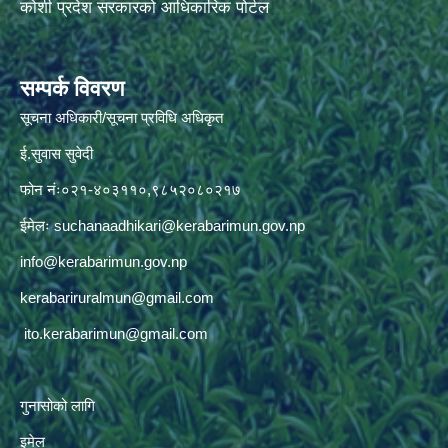
कोशी प्रदेश सरकारको आधिकारिक पोर्टल
सम्पर्क विवरण
सूचना अधिकारी/सूचना प्रविधि अधिकृत
ई.सुवास सुवेदी
फोन नंः०२१-४०३११०,९८५२०८०२१७
ईमेलः
suchanaadhikari@kerabarimun.gov.np
info@kerabarimun.gov.np
kerabariruralmun@gmail.com
ito.kerabarimun@gmail.com
गुनासोको लागि
इमेल