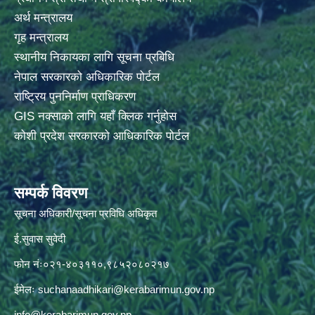
अर्थ मन्त्रालय
गृह मन्त्रालय
स्थानीय निकायका लागि सूचना प्रबिधि
नेपाल सरकारको अधिकारिक पोर्टल
राष्ट्रिय पुननिर्माण प्राधिकरण
GIS नक्साको लागि यहाँ क्लिक गर्नुहोस
कोशी प्रदेश सरकारको आधिकारिक पोर्टल
सम्पर्क विवरण
सूचना अधिकारी/सूचना प्रविधि अधिकृत
ई.सुवास सुवेदी
फोन नंः०२१-४०३११०,९८५२०८०२१७
ईमेलः
suchanaadhikari@kerabarimun.gov.np
info@kerabarimun.gov.np