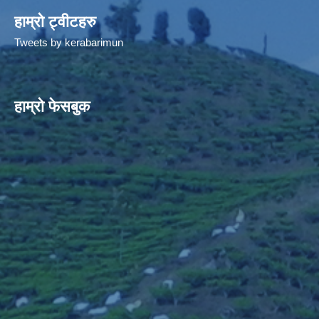
हाम्रो ट्वीटहरु
Tweets by kerabarimun
हाम्रो फेसबुक