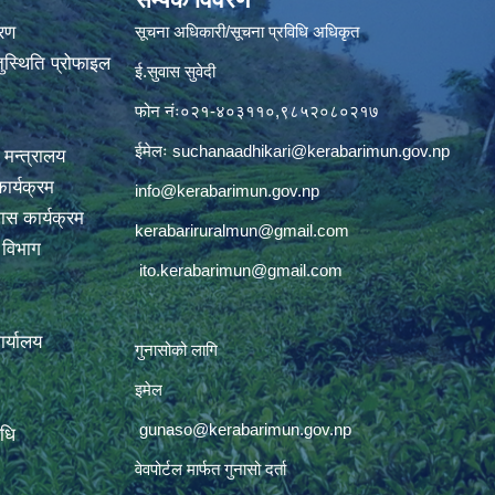
वरण
सूचना अधिकारी/सूचना प्रविधि अधिकृत
ुस्थिति प्रोफाइल
ई.सुवास सुवेदी
फोन नंः०२१-४०३११०,९८५२०८०२१७
ईमेलः
suchanaadhikari@kerabarimun.gov.np
 मन्त्रालय
ार्यक्रम
info@kerabarimun.gov.np
ास कार्यक्रम
kerabariruralmun@gmail.com
ण विभाग
ito.kerabarimun@gmail.com
कार्यालय
गुनासोको लागि
इमेल
gunaso@kerabarimun.gov.np
िधि
वेवपोर्टल मार्फत गुनासो दर्ता