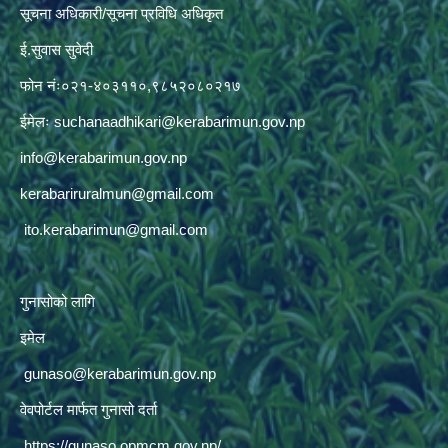
सूचना अधिकारी/सूचना प्रविधि अधिकृत
ई.सुवास सुवेदी
फोन नंः०२१-४०३११०,९८५२०८०२१७
ईमेलः
suchanaadhikari@kerabarimun.gov.np
info@kerabarimun.gov.np
kerabariruralmun@gmail.com
ito.kerabarimun@gmail.com
गुनासोको लागि
इमेल
gunaso@kerabarimun.gov.np
वेवपोर्टल मार्फत गुनासो दर्ता
https://gunaso.opmcm.gov.np/