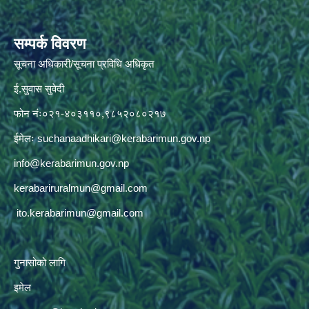
सम्पर्क विवरण
सूचना अधिकारी/सूचना प्रविधि अधिकृत
ई.सुवास सुवेदी
फोन नंः०२१-४०३११०,९८५२०८०२१७
ईमेलः
suchanaadhikari@kerabarimun.gov.np
info@kerabarimun.gov.np
kerabariruralmun@gmail.com
ito.kerabarimun@gmail.com
गुनासोको लागि
इमेल