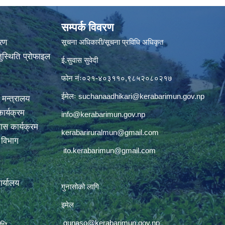
सम्पर्क विवरण
वरण
सूचना अधिकारी/सूचना प्रविधि अधिकृत
ुस्थिति प्रोफाइल
ई.सुवास सुवेदी
फोन नंः०२१-४०३११०,९८५२०८०२१७
ईमेलः
suchanaadhikari@kerabarimun.gov.np
 मन्त्रालय
ार्यक्रम
info@kerabarimun.gov.np
ास कार्यक्रम
kerabariruralmun@gmail.com
ण विभाग
ito.kerabarimun@gmail.com
कार्यालय
गुनासोको लागि
इमेल
gunaso@kerabarimun.gov.np