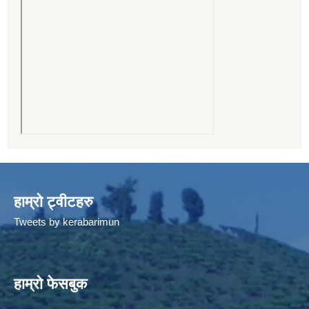
हाम्रो ट्वीटहरु
Tweets by kerabarimun
हाम्रो फेसबुक