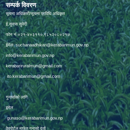
सम्पर्क विवरण
सूचना अधिकारी/सूचना प्रविधि अधिकृत
ई.सुवास सुवेदी
फोन नंः०२१-४०३११०,९८५२०८०२१७
ईमेलः
suchanaadhikari@kerabarimun.gov.np
info@kerabarimun.gov.np
kerabariruralmun@gmail.com
ito.kerabarimun@gmail.com
गुनासोको लागि
इमेल
gunaso@kerabarimun.gov.np
वेवपोर्टल मार्फत गुनासो दर्ता