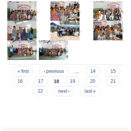
,
,
,
,
,
,
,
Pages
« first
‹ previous
…
14
15
16
17
18
19
20
21
22
next ›
last »