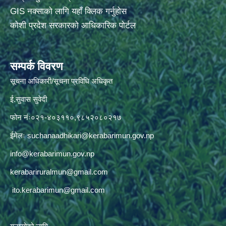
GIS नक्साको लागि यहाँ क्लिक गर्नुहोस
कोशी प्रदेश सरकारको आधिकारिक पोर्टल
सम्पर्क विवरण
सूचना अधिकारी/सूचना प्रविधि अधिकृत
ई.सुवास सुवेदी
फोन नंः०२१-४०३११०,९८५२०८०२१७
ईमेलः
suchanaadhikari@kerabarimun.gov.np
info@kerabarimun.gov.np
kerabariruralmun@gmail.com
ito.kerabarimun@gmail.com