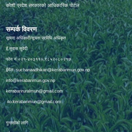
कोशी प्रदेश सरकारको आधिकारिक पोर्टल
सम्पर्क विवरण
सूचना अधिकारी/सूचना प्रविधि अधिकृत
ई.सुवास सुवेदी
फोन नंः०२१-४०३११०,९८५२०८०२१७
ईमेलः
suchanaadhikari@kerabarimun.gov.np
info@kerabarimun.gov.np
kerabariruralmun@gmail.com
ito.kerabarimun@gmail.com
गुनासोको लागि