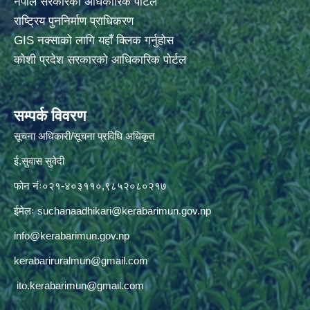
नेपाल सरकारको अधिकारिक पोर्टल
राष्ट्रिय पुननिर्माण प्राधिकरण
GIS नक्साको लागि यहाँ क्लिक गर्नुहोस
कोशी प्रदेश सरकारको आधिकारिक पोर्टल
सम्पर्क विवरण
सूचना अधिकारी/सूचना प्रविधि अधिकृत
ई.सुवास सुवेदी
फोन नंः०२१-४०३११०,९८५२०८०२१७
ईमेलः
suchanaadhikari@kerabarimun.gov.np
info@kerabarimun.gov.np
kerabariruralmun@gmail.com
ito.kerabarimun@gmail.com