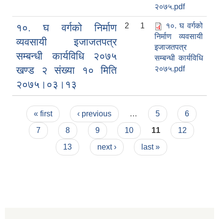
२०७५.pdf
2
1
१०. घ वर्गको
१०. घ वर्गको निर्माण
निर्माण व्यवसायी
व्यवसायी इजाजतपत्र
इजाजतपत्र
सम्बन्धी कार्यविधि २०७५
सम्बन्धी कार्यविधि
खण्ड २ संख्या १० मिति
२०७५.pdf
२०७५।०३।१३
Pages
« first
‹ previous
…
5
6
7
8
9
10
11
12
13
next ›
last »