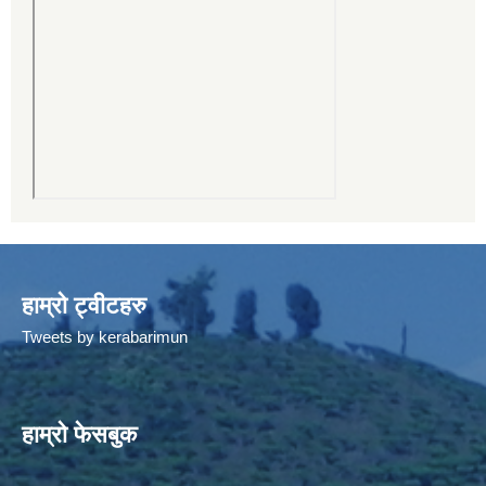
हाम्रो ट्वीटहरु
Tweets by kerabarimun
हाम्रो फेसबुक