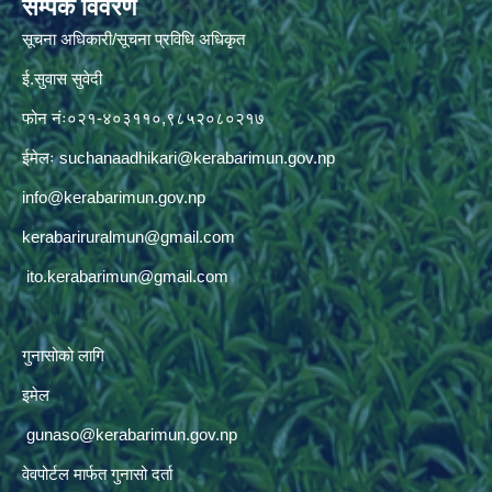
सम्पर्क विवरण
सूचना अधिकारी/सूचना प्रविधि अधिकृत
ई.सुवास सुवेदी
फोन नंः०२१-४०३११०,९८५२०८०२१७
ईमेलः
suchanaadhikari@kerabarimun.gov.np
info@kerabarimun.gov.np
kerabariruralmun@gmail.com
ito.kerabarimun@gmail.com
गुनासोको लागि
इमेल
gunaso@kerabarimun.gov.np
वेवपोर्टल मार्फत गुनासो दर्ता