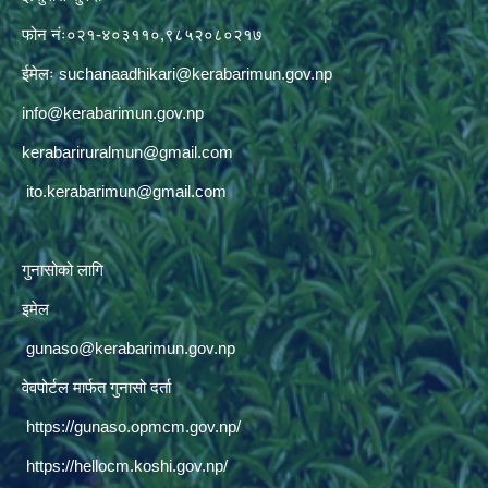
फोन नंः०२१-४०३११०,९८५२०८०२१७
ईमेलः
suchanaadhikari@kerabarimun.gov.np
info@kerabarimun.gov.np
kerabariruralmun@gmail.com
ito.kerabarimun@gmail.com
गुनासोको लागि
इमेल
gunaso@kerabarimun.gov.np
वेवपोर्टल मार्फत गुनासो दर्ता
https://gunaso.opmcm.gov.np/
https://hellocm.koshi.gov.np/