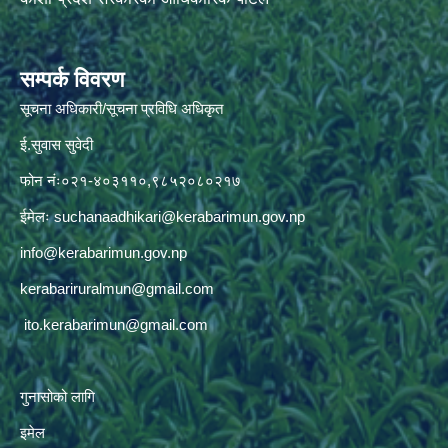
सम्पर्क विवरण
सूचना अधिकारी/सूचना प्रविधि अधिकृत
ई.सुवास सुवेदी
फोन नंः०२१-४०३११०,९८५२०८०२१७
ईमेलः
suchanaadhikari@kerabarimun.gov.np
info@kerabarimun.gov.np
kerabariruralmun@gmail.com
ito.kerabarimun@gmail.com
गुनासोको लागि
इमेल