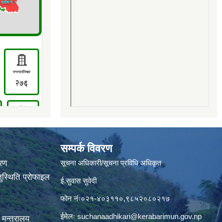
सम्पर्क विवरण
वरण
सूचना अधिकारी/सूचना प्रविधि अधिकृत
ुस्थिति प्रोफाइल
ई.सुवास सुवेदी
फोन नंः०२१-४०३११०,९८५२०८०२१७
ईमेलः
suchanaadhikari@kerabarimun.gov.np
 मन्त्रालय