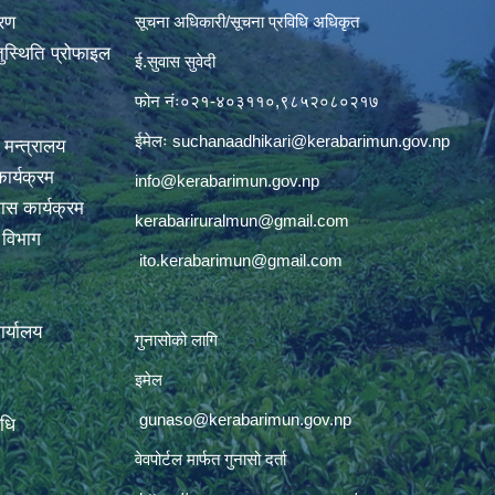
वरण
सूचना अधिकारी/सूचना प्रविधि अधिकृत
ुस्थिति प्रोफाइल
ई.सुवास सुवेदी
फोन नंः०२१-४०३११०,९८५२०८०२१७
ईमेलः
suchanaadhikari@kerabarimun.gov.np
 मन्त्रालय
ार्यक्रम
info@kerabarimun.gov.np
ास कार्यक्रम
kerabariruralmun@gmail.com
ण विभाग
ito.kerabarimun@gmail.com
कार्यालय
गुनासोको लागि
इमेल
gunaso@kerabarimun.gov.np
िधि
वेवपोर्टल मार्फत गुनासो दर्ता