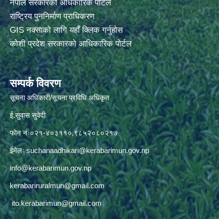
नेपाल सरकारको अधिकारिक पोर्टल
राष्ट्रिय पुननिर्माण प्राधिकरण
GIS नक्साको लागि यहाँ क्लिक गर्नुहोस
कोशी प्रदेश सरकारको आधिकारिक पोर्टल
सम्पर्क विवरण
सूचना अधिकारी/सूचना प्रविधि अधिकृत
ई.सुवास सुवेदी
फोन नंः०२१-४०३११०,९८५२०८०२१७
ईमेलः
suchanaadhikari@kerabarimun.gov.np
info@kerabarimun.gov.np
kerabariruralmun@gmail.com
ito.kerabarimun@gmail.com