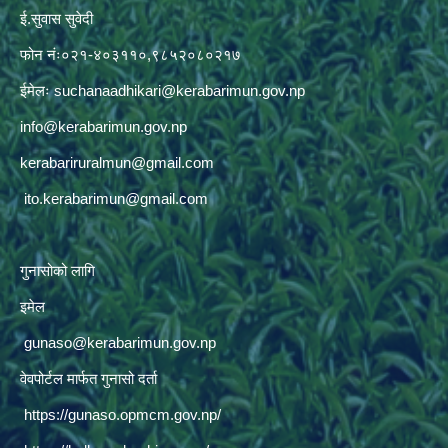
ई.सुवास सुवेदी
फोन नंः०२१-४०३११०,९८५२०८०२१७
ईमेलः
suchanaadhikari@kerabarimun.gov.np
info@kerabarimun.gov.np
kerabariruralmun@gmail.com
ito.kerabarimun@gmail.com
गुनासोको लागि
इमेल
gunaso@kerabarimun.gov.np
वेवपोर्टल मार्फत गुनासो दर्ता
https://gunaso.opmcm.gov.np/