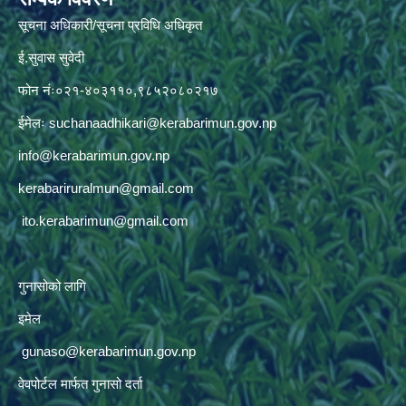
सूचना अधिकारी/सूचना प्रविधि अधिकृत
ई.सुवास सुवेदी
फोन नंः०२१-४०३११०,९८५२०८०२१७
ईमेलः
suchanaadhikari@kerabarimun.gov.np
info@kerabarimun.gov.np
kerabariruralmun@gmail.com
ito.kerabarimun@gmail.com
गुनासोको लागि
इमेल
gunaso@kerabarimun.gov.np
वेवपोर्टल मार्फत गुनासो दर्ता