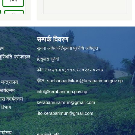
सम्पर्क विवरण
वरण
सूचना अधिकारी/सूचना प्रविधि अधिकृत
ुस्थिति प्रोफाइल
ई.सुवास सुवेदी
फोन नंः०२१-४०३११०,९८५२०८०२१७
ईमेलः
suchanaadhikari@kerabarimun.gov.np
 मन्त्रालय
ार्यक्रम
info@kerabarimun.gov.np
ास कार्यक्रम
kerabariruralmun@gmail.com
ण विभाग
ito.kerabarimun@gmail.com
कार्यालय
गुनासोको लागि