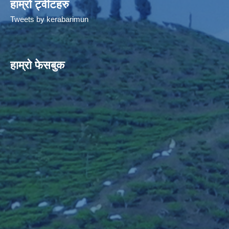
हाम्रो ट्वीटहरु
Tweets by kerabarimun
हाम्रो फेसबुक