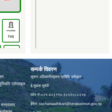
सम्पर्क विवरण
वरण
सूचना अधिकारी/सूचना प्रविधि अधिकृत
ुस्थिति प्रोफाइल
ई.सुवास सुवेदी
फोन नंः०२१-४०३११०,९८५२०८०२१७
ईमेलः
suchanaadhikari@kerabarimun.gov.np
 मन्त्रालय
ार्यक्रम