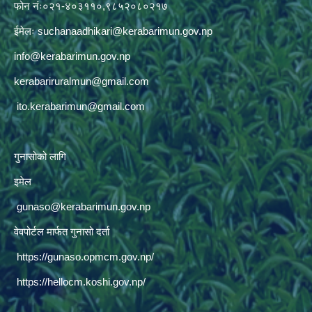
फोन नंः०२१-४०३११०,९८५२०८०२१७
ईमेलः
suchanaadhikari@kerabarimun.gov.np
info@kerabarimun.gov.np
kerabariruralmun@gmail.com
ito.kerabarimun@gmail.com
गुनासोको लागि
इमेल
gunaso@kerabarimun.gov.np
वेवपोर्टल मार्फत गुनासो दर्ता
https://gunaso.opmcm.gov.np/
https://hellocm.koshi.gov.np/