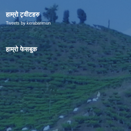
हाम्रो ट्वीटहरु
Tweets by kerabarimun
हाम्रो फेसबुक