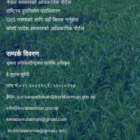
नेपाल सरकारको अधिकारिक पोर्टल
राष्ट्रिय पुननिर्माण प्राधिकरण
GIS नक्साको लागि यहाँ क्लिक गर्नुहोस
कोशी प्रदेश सरकारको आधिकारिक पोर्टल
सम्पर्क विवरण
सूचना अधिकारी/सूचना प्रविधि अधिकृत
ई.सुवास सुवेदी
फोन नंः०२१-४०३११०,९८५२०८०२१७
ईमेलः
suchanaadhikari@kerabarimun.gov.np
info@kerabarimun.gov.np
kerabariruralmun@gmail.com
ito.kerabarimun@gmail.com